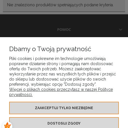
Nie znaleziono produktów spełniających podane kryteria.
POMOC
DOSTAWA I PŁATNOŚCI
Dbamy o Twoją prywatność
Pliki cookies i pokrewne im technologie umożliwiają
MOJE KONTO
poprawne działanie strony i pomagają nam dostosować
ofertę do Twoich potrzeb. Możesz zaakceptować
wykorzystanie przez nas wszystkich tych plików i przejść
GWARANCJA I ZWROTY
do sklepu lub dostosować użycie plików do swoich
preferencji, wybierając opcję "Dostosuj zgody".
Więcej o plikach cookies przeczytasz w naszej Polityce
prywatności.
O FIRMIE
ZAAKCEPTUJ TYLKO NIEZBĘDNE
DOSTOSUJ ZGODY