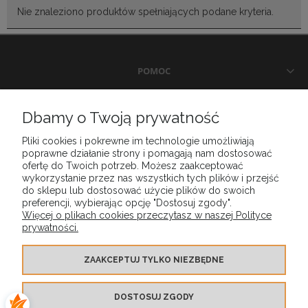
Nie znaleziono produktów spełniających podane kryteria.
POMOC
DOSTAWA I PŁATNOŚCI
Dbamy o Twoją prywatność
Pliki cookies i pokrewne im technologie umożliwiają
MOJE KONTO
poprawne działanie strony i pomagają nam dostosować
ofertę do Twoich potrzeb. Możesz zaakceptować
wykorzystanie przez nas wszystkich tych plików i przejść
GWARANCJA I ZWROTY
do sklepu lub dostosować użycie plików do swoich
preferencji, wybierając opcję "Dostosuj zgody".
Więcej o plikach cookies przeczytasz w naszej Polityce
prywatności.
O FIRMIE
ZAAKCEPTUJ TYLKO NIEZBĘDNE
DOSTOSUJ ZGODY