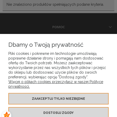
Nie znaleziono produktów spełniających podane kryteria.
POMOC
DOSTAWA I PŁATNOŚCI
Dbamy o Twoją prywatność
Pliki cookies i pokrewne im technologie umożliwiają
MOJE KONTO
poprawne działanie strony i pomagają nam dostosować
ofertę do Twoich potrzeb. Możesz zaakceptować
wykorzystanie przez nas wszystkich tych plików i przejść
GWARANCJA I ZWROTY
do sklepu lub dostosować użycie plików do swoich
preferencji, wybierając opcję "Dostosuj zgody".
Więcej o plikach cookies przeczytasz w naszej Polityce
prywatności.
O FIRMIE
ZAAKCEPTUJ TYLKO NIEZBĘDNE
DOSTOSUJ ZGODY