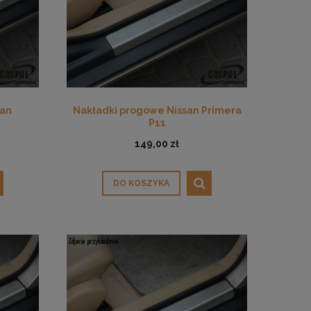
san
Nakładki progowe Nissan Primera
P11
149,00 zł
DO KOSZYKA