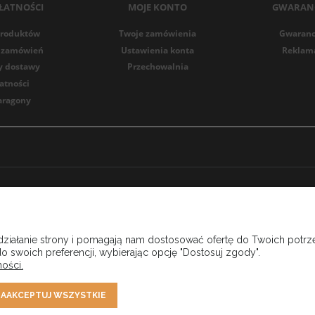
ŁATNOŚCI
MOJE KONTO
GWARANC
produktów
Twoje zamówienia
Gwarancj
ji zamówień
Ustawienia konta
Reklama
my dostawy
Przechowalnia
atności
paragony
 działanie strony i pomagają nam dostosować ofertę do Twoich pot
o swoich preferencji, wybierając opcję "Dostosuj zgody".
ości.
AAKCEPTUJ WSZYSTKIE