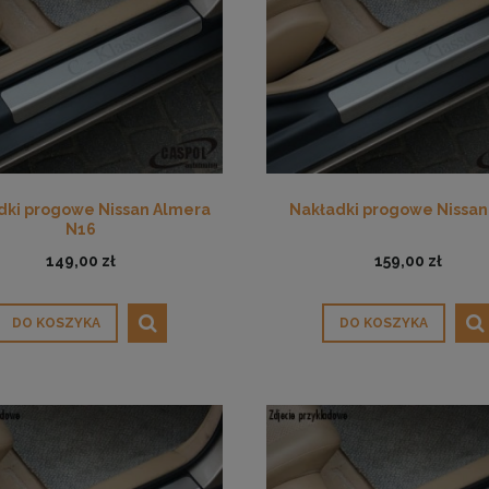
dki progowe Nissan Almera
Nakładki progowe Nissan
N16
149,00 zł
159,00 zł
DO KOSZYKA
DO KOSZYKA