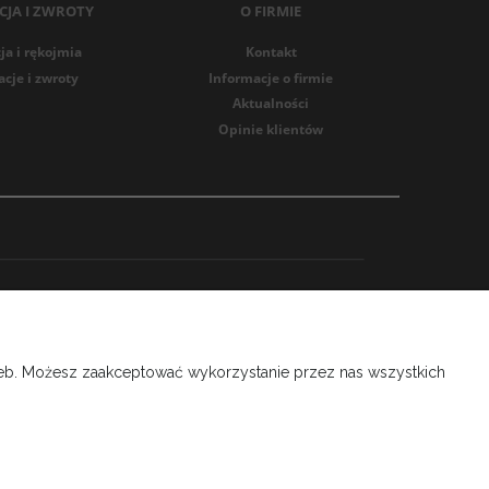
JA I ZWROTY
O FIRMIE
a i rękojmia
Kontakt
cje i zwroty
Informacje o firmie
Aktualności
Opinie klientów
rzeb. Możesz zaakceptować wykorzystanie przez nas wszystkich