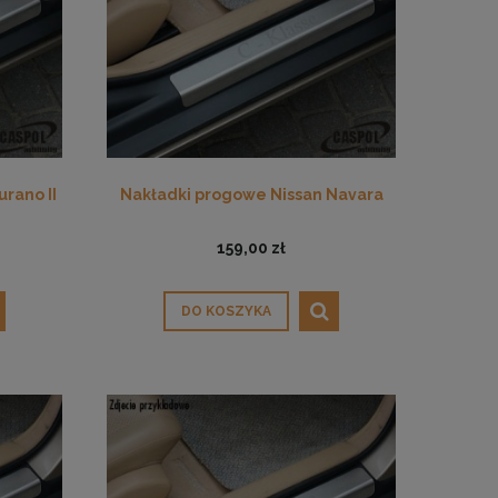
rano II
Nakładki progowe Nissan Navara
159,00 zł
DO KOSZYKA