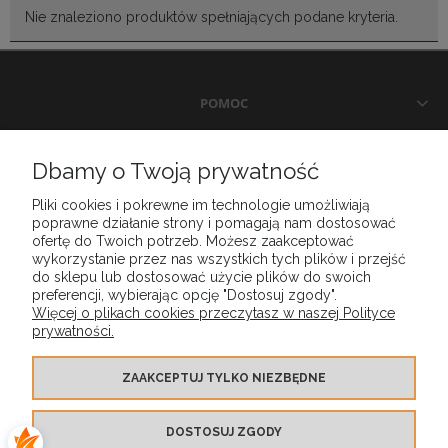
Nie znaleziono produktów spełniających podane kryteria.
POMOC
DOSTAWA I PŁATNOŚCI
Dbamy o Twoją prywatność
Pliki cookies i pokrewne im technologie umożliwiają
MOJE KONTO
poprawne działanie strony i pomagają nam dostosować
ofertę do Twoich potrzeb. Możesz zaakceptować
wykorzystanie przez nas wszystkich tych plików i przejść
GWARANCJA I ZWROTY
do sklepu lub dostosować użycie plików do swoich
preferencji, wybierając opcję "Dostosuj zgody".
Więcej o plikach cookies przeczytasz w naszej Polityce
prywatności.
O FIRMIE
ZAAKCEPTUJ TYLKO NIEZBĘDNE
DOSTOSUJ ZGODY