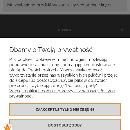
Nie znaleziono produktów spełniających podane kryteria.
POMOC
DOSTAWA I PŁATNOŚCI
Dbamy o Twoją prywatność
Pliki cookies i pokrewne im technologie umożliwiają
MOJE KONTO
poprawne działanie strony i pomagają nam dostosować
ofertę do Twoich potrzeb. Możesz zaakceptować
wykorzystanie przez nas wszystkich tych plików i przejść
GWARANCJA I ZWROTY
do sklepu lub dostosować użycie plików do swoich
preferencji, wybierając opcję "Dostosuj zgody".
Więcej o plikach cookies przeczytasz w naszej Polityce
prywatności.
O FIRMIE
ZAAKCEPTUJ TYLKO NIEZBĘDNE
DOSTOSUJ ZGODY