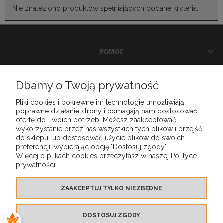
Nie znaleziono produktów spełniających podane kryteria.
POMOC
DOSTAWA I PŁATNOŚCI
Dbamy o Twoją prywatność
Pliki cookies i pokrewne im technologie umożliwiają
MOJE KONTO
poprawne działanie strony i pomagają nam dostosować
ofertę do Twoich potrzeb. Możesz zaakceptować
wykorzystanie przez nas wszystkich tych plików i przejść
GWARANCJA I ZWROTY
do sklepu lub dostosować użycie plików do swoich
preferencji, wybierając opcję "Dostosuj zgody".
Więcej o plikach cookies przeczytasz w naszej Polityce
prywatności.
O FIRMIE
ZAAKCEPTUJ TYLKO NIEZBĘDNE
DOSTOSUJ ZGODY