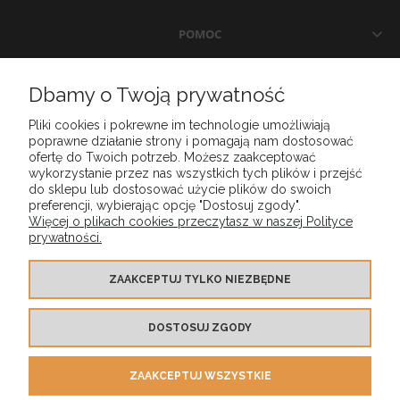
POMOC
DOSTAWA I PŁATNOŚCI
Dbamy o Twoją prywatność
Pliki cookies i pokrewne im technologie umożliwiają
MOJE KONTO
poprawne działanie strony i pomagają nam dostosować
ofertę do Twoich potrzeb. Możesz zaakceptować
wykorzystanie przez nas wszystkich tych plików i przejść
GWARANCJA I ZWROTY
do sklepu lub dostosować użycie plików do swoich
preferencji, wybierając opcję "Dostosuj zgody".
Więcej o plikach cookies przeczytasz w naszej Polityce
prywatności.
O FIRMIE
ZAAKCEPTUJ TYLKO NIEZBĘDNE
DOSTOSUJ ZGODY
ZAAKCEPTUJ WSZYSTKIE