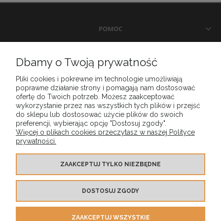
POMOC
DOSTAWA I PŁATNOŚCI
Dbamy o Twoją prywatność
Pliki cookies i pokrewne im technologie umożliwiają
MOJE KONTO
poprawne działanie strony i pomagają nam dostosować
ofertę do Twoich potrzeb. Możesz zaakceptować
wykorzystanie przez nas wszystkich tych plików i przejść
GWARANCJA I ZWROTY
do sklepu lub dostosować użycie plików do swoich
preferencji, wybierając opcję "Dostosuj zgody".
Więcej o plikach cookies przeczytasz w naszej Polityce
prywatności.
O FIRMIE
ZAAKCEPTUJ TYLKO NIEZBĘDNE
DOSTOSUJ ZGODY
ZAAKCEPTUJ WSZYSTKIE