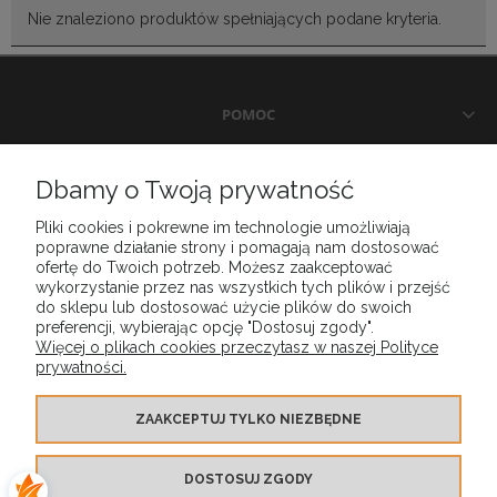
Nie znaleziono produktów spełniających podane kryteria.
POMOC
DOSTAWA I PŁATNOŚCI
Dbamy o Twoją prywatność
Pliki cookies i pokrewne im technologie umożliwiają
MOJE KONTO
poprawne działanie strony i pomagają nam dostosować
ofertę do Twoich potrzeb. Możesz zaakceptować
wykorzystanie przez nas wszystkich tych plików i przejść
GWARANCJA I ZWROTY
do sklepu lub dostosować użycie plików do swoich
preferencji, wybierając opcję "Dostosuj zgody".
Więcej o plikach cookies przeczytasz w naszej Polityce
prywatności.
O FIRMIE
ZAAKCEPTUJ TYLKO NIEZBĘDNE
DOSTOSUJ ZGODY