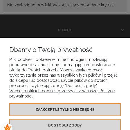
Nie znaleziono produktów spełniających podane kryteria.
POMOC
DOSTAWA I PŁATNOŚCI
Dbamy o Twoją prywatność
Pliki cookies i pokrewne im technologie umożliwiają
MOJE KONTO
poprawne działanie strony i pomagają nam dostosować
ofertę do Twoich potrzeb. Możesz zaakceptować
wykorzystanie przez nas wszystkich tych plików i przejść
GWARANCJA I ZWROTY
do sklepu lub dostosować użycie plików do swoich
preferencji, wybierając opcję "Dostosuj zgody".
Więcej o plikach cookies przeczytasz w naszej Polityce
prywatności.
O FIRMIE
ZAAKCEPTUJ TYLKO NIEZBĘDNE
DOSTOSUJ ZGODY