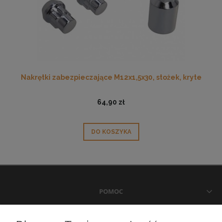
Nakrętki zabezpieczające M12x1,5x30, stożek, kryte
64,90 zł
DO KOSZYKA
POMOC
DOSTAWA I PŁATNOŚCI