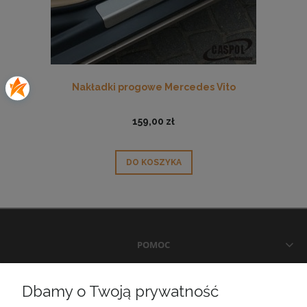
Nakładki progowe Mercedes Vito
159,00 zł
DO KOSZYKA
POMOC
DOSTAWA I PŁATNOŚCI
Dbamy o Twoją prywatność