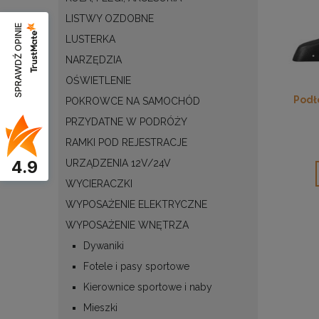
LISTWY OZDOBNE
SPRAWDŹ OPINIE
LUSTERKA
NARZĘDZIA
OŚWIETLENIE
Podł
POKROWCE NA SAMOCHÓD
PRZYDATNE W PODRÓŻY
RAMKI POD REJESTRACJE
4.9
URZĄDZENIA 12V/24V
WYCIERACZKI
WYPOSAŻENIE ELEKTRYCZNE
WYPOSAŻENIE WNĘTRZA
Dywaniki
Fotele i pasy sportowe
Kierownice sportowe i naby
Mieszki