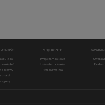
ŁATNOŚCI
MOJE KONTO
GWARANC
produktów
Twoje zamówienia
Gwarancj
ji zamówień
Ustawienia konta
Reklama
my dostawy
Przechowalnia
atności
paragony