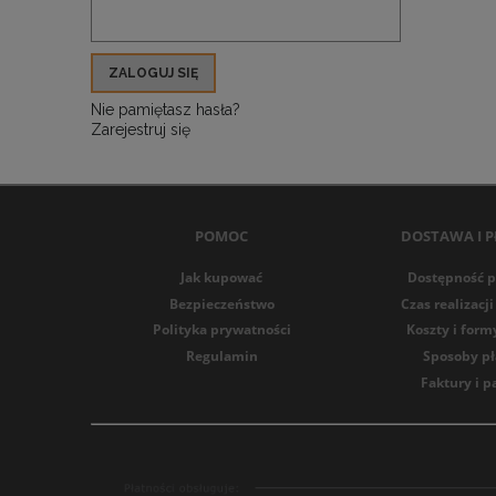
ZALOGUJ SIĘ
Nie pamiętasz hasła?
Zarejestruj się
POMOC
DOSTAWA I P
Jak kupować
Dostępność 
Bezpieczeństwo
Czas realizac
Polityka prywatności
Koszty i for
Regulamin
Sposoby pł
Faktury i 