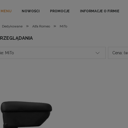
MENU
NOWOŚCI
PROMOCJE
INFORMACJE O FIRMIE
»
»
Dedykowane
Alfa Romeo
MiTo
PRZEGLĄDANIA
ie: MiTo
Cena: (w