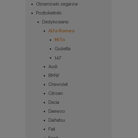
Obramówki zegarów
Podłokietniki
Dedykowane
Alfa Romeo
MiTo
Giulietta
147
Audi
BMW
Chevrolet
Citroen
Dacia
Daewoo
Daihatsu
Fiat
Ford