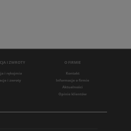
JA I ZWROTY
O FIRMIE
a i rękojmia
Kontakt
cje i zwroty
Informacje o firmie
Aktualności
Opinie klientów