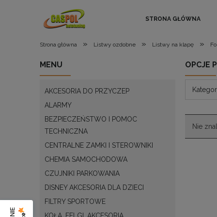
STRONA GŁÓWNA
»
»
»
Strona główna
Listwy ozdobne
Listwy na klapę
Fo
MENU
OPCJE 
Kategor
AKCESORIA DO PRZYCZEP
ALARMY
BEZPIECZEŃSTWO I POMOC
Nie zna
TECHNICZNA
CENTRALNE ZAMKI I STEROWNIKI
CHEMIA SAMOCHODOWA
CZUJNIKI PARKOWANIA
DISNEY AKCESORIA DLA DZIECI
FILTRY SPORTOWE
KOŁA, FELGI, AKCESORIA