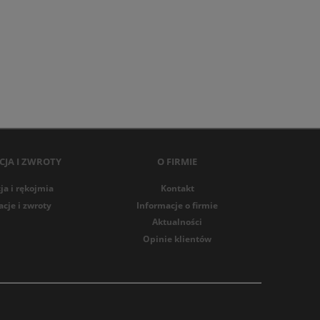
JA I ZWROTY
O FIRMIE
a i rękojmia
Kontakt
cje i zwroty
Informacje o firmie
Aktualności
Opinie klientów