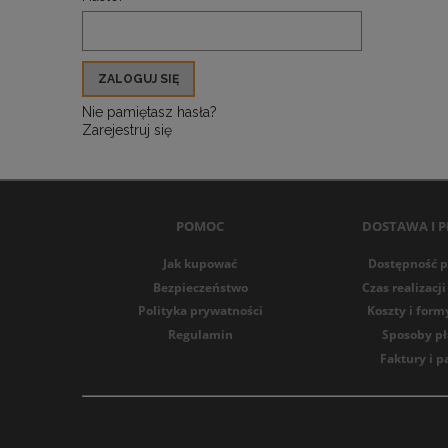
ZALOGUJ SIĘ
Nie pamiętasz hasła?
Zarejestruj się
POMOC
DOSTAWA I P
Jak kupować
Dostępność 
Bezpieczeństwo
Czas realizac
Polityka prywatności
Koszty i for
Regulamin
Sposoby pł
Faktury i 