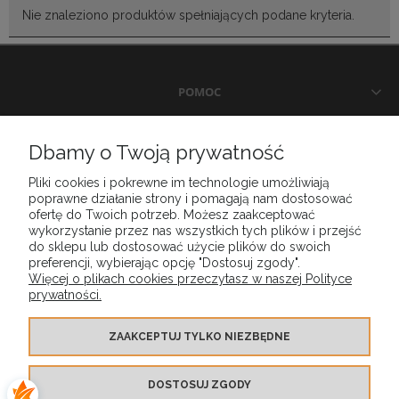
Nie znaleziono produktów spełniających podane kryteria.
POMOC
DOSTAWA I PŁATNOŚCI
Dbamy o Twoją prywatność
Pliki cookies i pokrewne im technologie umożliwiają
MOJE KONTO
poprawne działanie strony i pomagają nam dostosować
ofertę do Twoich potrzeb. Możesz zaakceptować
wykorzystanie przez nas wszystkich tych plików i przejść
GWARANCJA I ZWROTY
do sklepu lub dostosować użycie plików do swoich
preferencji, wybierając opcję "Dostosuj zgody".
Więcej o plikach cookies przeczytasz w naszej Polityce
prywatności.
O FIRMIE
ZAAKCEPTUJ TYLKO NIEZBĘDNE
DOSTOSUJ ZGODY