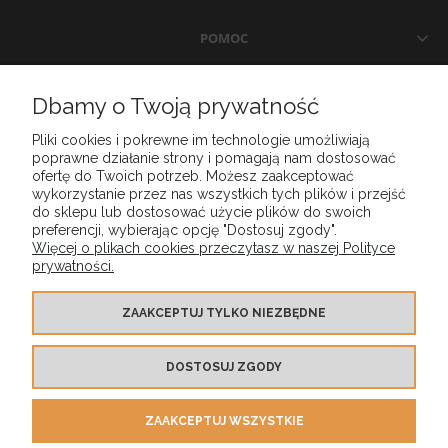
POMOC
DOSTAWA I PŁATNOŚCI
Dbamy o Twoją prywatność
Pliki cookies i pokrewne im technologie umożliwiają
MOJE KONTO
poprawne działanie strony i pomagają nam dostosować
ofertę do Twoich potrzeb. Możesz zaakceptować
wykorzystanie przez nas wszystkich tych plików i przejść
GWARANCJA I ZWROTY
do sklepu lub dostosować użycie plików do swoich
preferencji, wybierając opcję "Dostosuj zgody".
Więcej o plikach cookies przeczytasz w naszej Polityce
prywatności.
O FIRMIE
ZAAKCEPTUJ TYLKO NIEZBĘDNE
DOSTOSUJ ZGODY
ZAAKCEPTUJ WSZYSTKIE